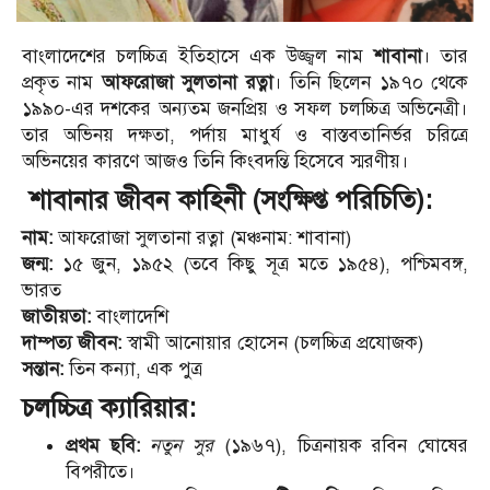
বাংলাদেশের চলচ্চিত্র ইতিহাসে এক উজ্জ্বল নাম
শাবানা
। তার
প্রকৃত নাম
আফরোজা সুলতানা রত্না
। তিনি ছিলেন ১৯৭০ থেকে
১৯৯০-এর দশকের অন্যতম জনপ্রিয় ও সফল চলচ্চিত্র অভিনেত্রী।
তার অভিনয় দক্ষতা, পর্দায় মাধুর্য ও বাস্তবতানির্ভর চরিত্রে
অভিনয়ের কারণে আজও তিনি কিংবদন্তি হিসেবে স্মরণীয়।
শাবানার জীবন কাহিনী (সংক্ষিপ্ত পরিচিতি):
নাম:
আফরোজা সুলতানা রত্না (মঞ্চনাম: শাবানা)
জন্ম:
১৫ জুন, ১৯৫২ (তবে কিছু সূত্র মতে ১৯৫৪), পশ্চিমবঙ্গ,
ভারত
জাতীয়তা:
বাংলাদেশি
দাম্পত্য জীবন:
স্বামী আনোয়ার হোসেন (চলচ্চিত্র প্রযোজক)
সন্তান:
তিন কন্যা, এক পুত্র
চলচ্চিত্র ক্যারিয়ার:
প্রথম ছবি:
নতুন সুর
(১৯৬৭), চিত্রনায়ক রবিন ঘোষের
বিপরীতে।