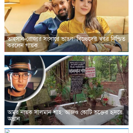
তাহসান-রোজার সংসারে ভাঙন: বিচ্ছেদের খবর নিশ্চিত
করলেন গায়ক
অমর নায়ক সালমান শাহ: আজও কোটি ভক্তের হৃদয়ে
অম্লান