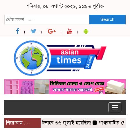
শনিবার, ০৮ অগাস্ট ২০২৬, ১১:৪৬ পূর্বাহ্ন
Search
Toggle
naviga
শিরোনাম : -
কিভাবে ৩৬ জুলাই হয়েছিল!
পাথরঘাটায় কোস্টগার