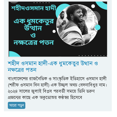
শহীদ ওসমান হাদী-এক ধুমকেতুর উত্থান ও
নক্ষত্রের পতন
বাংলাদেশের রাজনৈতিক ও সাংস্কৃতিক ইতিহাসে ওসমান হাদী
(শরীফ ওসমান বিন হাদী) এক উজ্জ্বল অথচ বেদনাবিধুর নাম।
২০২৪ সালের জুলাই বিপ্লব পরবর্তী সময়ে তিনি তরুণ
প্রজন্মের কাছে এক অকুতোভয় কণ্ঠস্বর হিসেবে
আরো পড়ুন