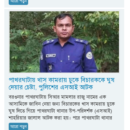
আরো পড়ুন
পাথরঘাটায় খাস কামরায় ঢুকে বিচারককে ঘুষ
দেয়ার চেষ্টা, পুলিশের এসআই আটক
বরগুনার পাথরঘাটায় সিআর মামলার রাজু নামের এক
আসামিকে জাবিন নেয়া জন্য বিচারকের খাস কামরায় ঢুকে
ঘুষ দিতে গিয়ে পাথরঘাটা থানার উপ-পরিদর্শক (এসআই)
শাহরিয়ার জালাল আটক করা হয়। পরে পাথরঘাটা থানার
আরো পড়ুন