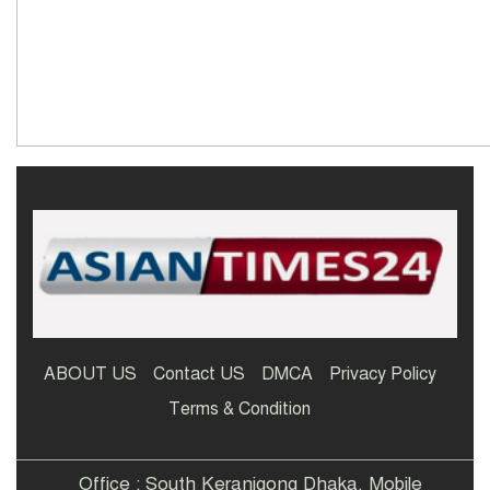
ABOUT US
Contact US
DMCA
Privacy Policy
Terms & Condition
Office : South Keranigong Dhaka. Mobile