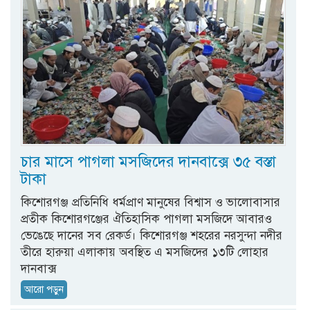
চার মাসে পাগলা মসজিদের দানবাক্সে ৩৫ বস্তা
টাকা
কিশোরগঞ্জ প্রতিনিধি ধর্মপ্রাণ মানুষের বিশ্বাস ও ভালোবাসার
প্রতীক কিশোরগঞ্জের ঐতিহাসিক পাগলা মসজিদে আবারও
ভেঙেছে দানের সব রেকর্ড। কিশোরগঞ্জ শহরের নরসুন্দা নদীর
তীরে হারুয়া এলাকায় অবস্থিত এ মসজিদের ১৩টি লোহার
দানবাক্স
আরো পড়ুন