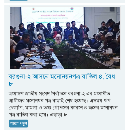
বরগুনা-২ আসনে মনোনয়নপত্র বাতিল ৪, বৈধ
৮
ত্রয়োদশ জাতীয় সংসদ নির্বাচনে বরগুনা-২ এর মনোনীত
প্রার্থীদের মনোনয়ন পত্র বাছাই শেষ হয়েছে। এসময় ঋণ
খেলাপি, মামলা ও তথ্য গোপনের কারণে ৪ জনের মনোনয়ন
পত্র বাতিল করা হয়ে। এছাড়া ৮
আরো পড়ুন