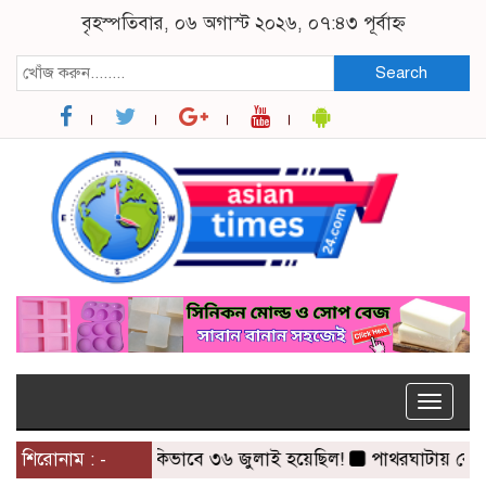
বৃহস্পতিবার, ০৬ অগাস্ট ২০২৬, ০৭:৪৩ পূর্বাহ্ন
Search
Toggle
naviga
শিরোনাম : -
কিভাবে ৩৬ জুলাই হয়েছিল!
পাথরঘাটায় কোস্টগার্ড ক