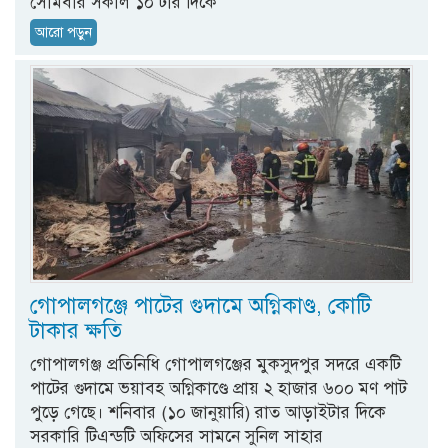
সোমবার সকাল ১০ টার দিকে
আরো পড়ুন
গোপালগঞ্জে পাটের গুদামে অগ্নিকাণ্ড, কোটি
টাকার ক্ষতি
গোপালগঞ্জ প্রতিনিধি গোপালগঞ্জের মুকসুদপুর সদরে একটি
পাটের গুদামে ভয়াবহ অগ্নিকাণ্ডে প্রায় ২ হাজার ৬০০ মণ পাট
পুড়ে গেছে। শনিবার (১০ জানুয়ারি) রাত আড়াইটার দিকে
সরকারি টিএন্ডটি অফিসের সামনে সুনিল সাহার